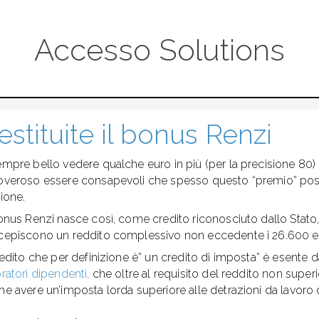
Accesso Solutions
estituite il bonus Renzi
empre bello vedere qualche euro in più (per la precisione 80)
overoso essere consapevoli che spesso questo “premio” pos
sione.
Bonus Renzi nasce così, come credito riconosciuto dallo Stato
cepiscono un reddito complessivo non eccedente i 26.600 e
credito che per definizione è” un credito di imposta” è esente d
ratori dipendenti,
che oltre al requisito del reddito non supe
he avere un’imposta lorda superiore alle detrazioni da lavoro