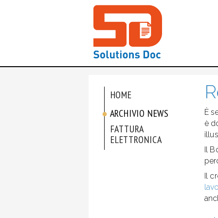
R
HOME
ARCHIVIO NEWS
È s
è d
FATTURA
illu
ELETTRONICA
Il 
per
Il 
lavo
anc