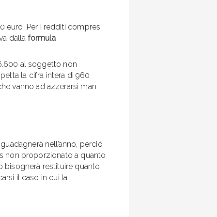
0 euro. Per i redditi compresi
ava dalla
formula
26.600 al soggetto non
tta la cifra intera di 960
che vanno ad azzerarsi man
 guadagnerà nell’anno, perciò
onus non proporzionato a quanto
 bisognerà restituire quanto
rsi il caso in cui la