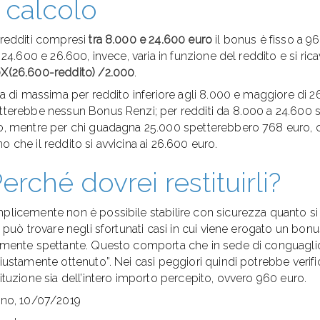
l calcolo
 redditi compresi
tra 8.000 e 24.600 euro
il bonus è fisso a 96
i 24.600 e 26.600, invece, varia in funzione del reddito e si ric
X(26.600-
reddito) /
2.000
.
via di massima per reddito inferiore agli 8.000 e maggiore di 
tterebbe nessun Bonus Renzi; per redditi da 8.000 a 24.600 spe
o, mentre per chi guadagna 25.000 spetterebbero 768 euro, 
o che il reddito si avvicina ai 26.600 euro.
erché dovrei restituirli?
plicemente non è possibile stabilire con sicurezza quanto si
si può trovare negli sfortunati casi in cui viene erogato un b
lmente spettante. Questo comporta che in sede di conguaglio
iustamente ottenuto”. Nei casi peggiori quindi potrebbe verifica
tituzione sia dell’intero importo percepito, ovvero 960 euro.
ano, 10/07/2019