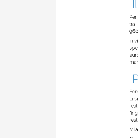
I
Per
tra 
960
In 
spe
eur
man
P
Sem
ci 
rea
“ing
res
Mil